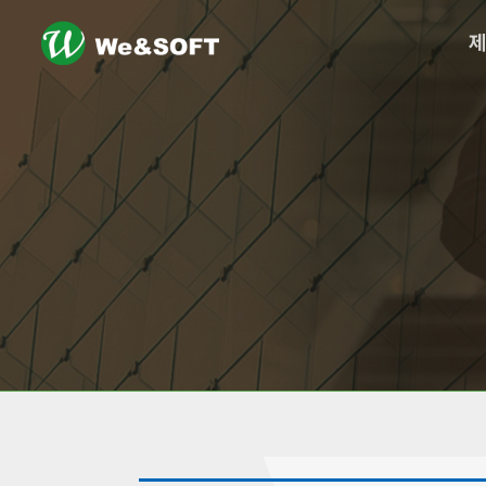
logo
메
뉴